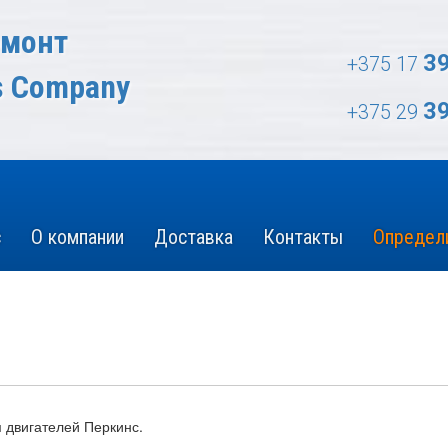
емонт
3
+375 17
s Company
3
+375 29
с
О компании
Доставка
Контакты
Определи
 двигателей Перкинс.